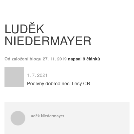
Respekt
Vy
LUDĚK
NIEDERMAYER
Od založení blogu 27. 11. 2019
napsal 9 článků
1. 7. 2021
Podivný dobrodinec: Lesy ČR
Luděk Niedermayer