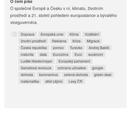
O čem píše
O společné Evropě a Česku v ní, klimatu, životním
prostředí a 21. století pohledem europoslance a bývalého
viceguvernéra.
Doprava
Evropská unie
Klima
Vzdělání
životní prostředí
Reklama
Krize
Migrace
Česká republika
pomoc
Turecko
Andrej Babiš
maturita
data
Eurozóna
Euro
soukromí
Luděk Niedermayer
Evropský parlament
Sametová revoluce
ochrana uživatele
google
dohoda
koronavirus
zelená dohoda
green deal
matematika
střet zájmů
Lesy ČR