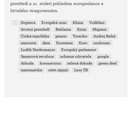
prostředí a 21. století pohledem europoslance a
bývalého viceguvernéra.
Doprava
Evropská unie
Klima
Vzdělání
životní prostředí
Reklama
Krize
Migrace
Česká republika
pomoc
Turecko
Andrej Babiš
maturita
data
Eurozóna
Euro
soukromí
Luděk Niedermayer
Evropský parlament
Sametová revoluce
ochrana uživatele
google
dohoda
koronavirus
zelená dohoda
green deal
matematika
střet zájmů
Lesy ČR