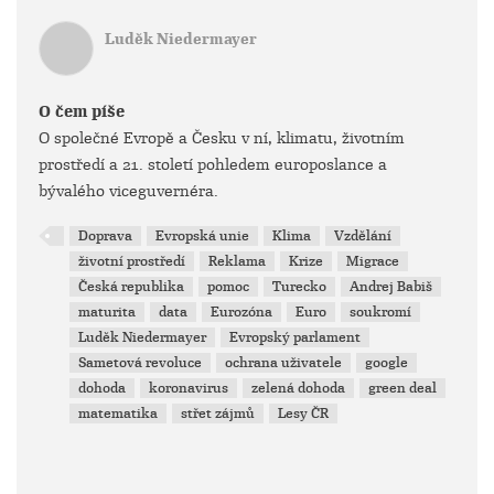
Luděk Niedermayer
O čem píše
O společné Evropě a Česku v ní, klimatu, životním
prostředí a 21. století pohledem europoslance a
bývalého viceguvernéra.
Doprava
Evropská unie
Klima
Vzdělání
životní prostředí
Reklama
Krize
Migrace
Česká republika
pomoc
Turecko
Andrej Babiš
maturita
data
Eurozóna
Euro
soukromí
Luděk Niedermayer
Evropský parlament
Sametová revoluce
ochrana uživatele
google
dohoda
koronavirus
zelená dohoda
green deal
matematika
střet zájmů
Lesy ČR