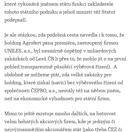
které vykonává jménem státu funkci zakladatele
tohoto státního podniku
a
jehož ministr též Statut
podepsal).
Je ale otázkou, zda podobná cesta nevedla i k tomu, že
holding Agrofert pana premiéra, zastoupený firmou
UNILES, a.s., byl nesmírně úspěšný v miliardových
zakázkách od Lesů ČR )i přes to, že mohlo jít o na první
pohled transparentně působící výběrová řízení). A
obdobně se můžeme ptát, zda velké zakázky pro
holding, které získal (navíc) bez výběrového řízení od
společnosti ČEPRO, a.s., nestály též na něčem jiném,
než na ekonomické výhodnosti pro státní firmu.
Mimo to ještě existuje mnoho dalších, na hotovost
velmi bohatých akciových firem, kde je jediným či
nejvýznamnějším akcionářem stát
(jako třeba ČEZ či