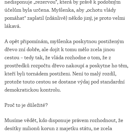
nedisponuje „rezervou“, která by právě k podobným
účelům byla určena. Myšlenka, aby „ochotu vlády
pomáhat“ zaplatil (zdánlivě) někdo jiný, je proto velmi
lákavá.
A opět připomínám, myšlenka poskytnou postiženým
dřevo zní dobře, ale dojít k tomu mělo zcela jinou
cestou – tedy tak, že vláda rozhodne o tom, že z
prostředků rozpočtu dřevo nakoupí a poskytne ho těm,
kteří byli tornádem postiženi. Není to malý rozdíl,
protože touto cestou se dostane výdaj pod standardní
demokratickou kontrolu.
Proč to je důležité?
Musíme vědět, kdo disponuje právem rozhodnout, že
desítky milionů korun z majetku státu, ne zcela