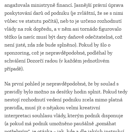
angažovala ministryně financí. Jasnější právní úprava
poskytování darů od podniku (je zvláštní, že se s nimi
vůbec ve statutu počítá), neb to je určeno rozhodnutí
vlády na rok dopředu, a v něm asi tornádo figurovalo
těžko (a navíc musí být dary daňově odečitatelné, což
není jisté, zda zde bude splněno). Pokud by šlo o
sponzoring, což je nepravděpodobné, podléhal by
schválení Dozorčí radou (v každém jednotlivém
případě).
Na první pohled je nepravděpodobné, že by soulad s
pravidly bylo možno za desítky hodin splnit. Pokud tedy
nestojí rozhodnutí vedení podniku zcela mimo platná
pravidla, musí jít o nějakou velmi kreativní
interpretaci souhlasu vlády, kterým podnik disponuje
(a pokud má podnik umožněno paušálně „pomáhat
potřebným“, je otázka – jak, kde a dle jakých instrukcí