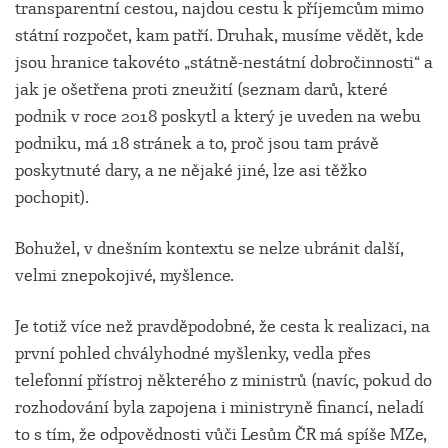
transparentní cestou, najdou cestu k příjemcům mimo
státní rozpočet, kam patří. Druhak, musíme vědět, kde
jsou hranice takovéto „státně-nestátní dobročinnosti“ a
jak je ošetřena proti zneužití (seznam darů, které
podnik v roce 2018 poskytl a který je uveden na webu
podniku, má 18 stránek a to, proč jsou tam právě
poskytnuté dary, a ne nějaké jiné, lze asi těžko
pochopit).
Bohužel, v dnešním kontextu se nelze ubránit další,
velmi znepokojivé, myšlence.
Je totiž více než pravděpodobné, že cesta k realizaci, na
první pohled chvályhodné myšlenky, vedla přes
telefonní přístroj některého z ministrů (navíc, pokud do
rozhodování byla zapojena i ministryně financí, neladí
to s tím, že odpovědnosti vůči Lesům ČR má spíše MZe,