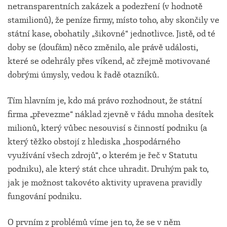
netransparentních zakázek a podezření (v hodnotě
stamilionů), že peníze firmy, místo toho, aby skončily ve
státní kase, obohatily „šikovné“ jednotlivce. Jistě, od té
doby se (doufám) něco změnilo, ale právě události,
které se odehrály přes víkend, ač zřejmě motivované
dobrými úmysly, vedou k řadě otazníků.
Tím hlavním je, kdo má právo rozhodnout, že státní
firma „převezme“ náklad zjevně v řádu mnoha desítek
milionů, který vůbec nesouvisí s činností podniku (a
který těžko obstojí z hlediska „hospodárného
využívání všech zdrojů“, o kterém je řeč v Statutu
podniku), ale který stát chce uhradit. Druhým pak to,
jak je možnost takovéto aktivity upravena pravidly
fungování podniku.
O prvním z problémů víme jen to, že se v něm