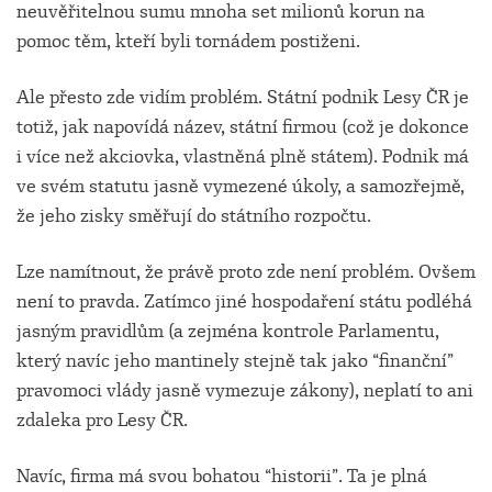
neuvěřitelnou sumu mnoha set milionů korun na
pomoc těm, kteří byli tornádem postiženi.
Ale přesto zde vidím problém. Státní podnik Lesy ČR je
totiž, jak napovídá název, státní firmou (což je dokonce
i více než akciovka, vlastněná plně státem). Podnik má
ve svém statutu jasně vymezené úkoly, a samozřejmě,
že jeho zisky směřují do státního rozpočtu.
Lze namítnout, že právě proto zde není problém. Ovšem
není to pravda. Zatímco jiné hospodaření státu podléhá
jasným pravidlům (a zejména kontrole Parlamentu,
který navíc jeho mantinely stejně tak jako “finanční”
pravomoci vlády jasně vymezuje zákony), neplatí to ani
zdaleka pro Lesy ČR.
Navíc, firma má svou bohatou “historii”. Ta je plná