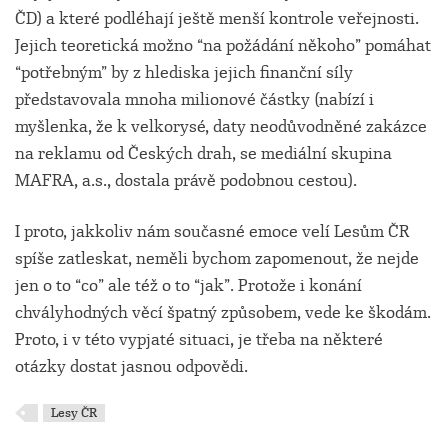
ČD) a které podléhají ještě menší kontrole veřejnosti.
Jejich teoretická možno “na požádání někoho” pomáhat
“potřebným” by z hlediska jejich finanční síly
představovala mnoha milionové částky (nabízí i
myšlenka, že k velkorysé, daty neodůvodněné zakázce
na reklamu od Českých drah, se mediální skupina
MAFRA, a.s., dostala právě podobnou cestou).
I proto, jakkoliv nám současné emoce velí Lesům ČR
spíše zatleskat, neměli bychom zapomenout, že nejde
jen o to “co” ale též o to “jak”. Protože i konání
chvályhodných věcí špatný způsobem, vede ke škodám.
Proto, i v této vypjaté situaci, je třeba na některé
otázky dostat jasnou odpovědi.
Lesy ČR