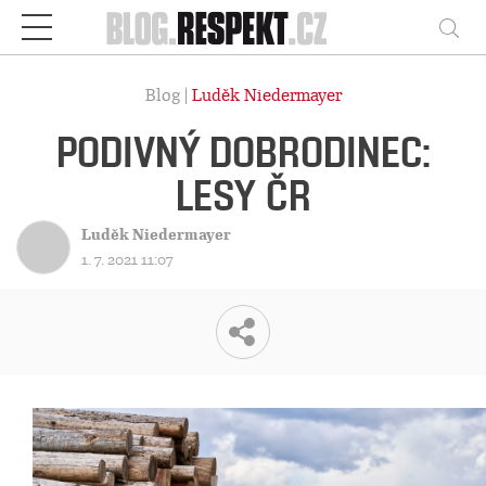
Respekt
Vy
Blog |
Luděk Niedermayer
PODIVNÝ DOBRODINEC:
LESY ČR
Luděk Niedermayer
1. 7. 2021 11:07