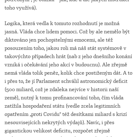
toho využívá).
Logika, která vedla k tomuto rozhodnutí je možná
jasná. Vláda chce lidem pomoci. Což by ale nemělo být
diktováno jen pochopitelnými emocemi, ale též
posouzením toho, jakou roli má náš stát systémově v
takovýchto případech hrát (nab z jeho dnešního konání
vzniká i očekávání jeho akcí v budoucnu). Ale zřejmě
nemá vláda tolik peněz, kolik chce postiženým dát. A to
i přes to, že jí Parlament schválil astronomický deficit
(500 miliard, což je zdaleka nejvíce v historii naší
země), nutný k tomu profinancování toho, čím vláda
zatížila hospodaření státu (vedle zcela legitimních
opatřením „proti Covidu“ též desítkami miliard s krizí
nesouvisejících nekrytých výdajů). Navíc, i přes
gigantickou velikost deficitu, rozpočet zřejmě