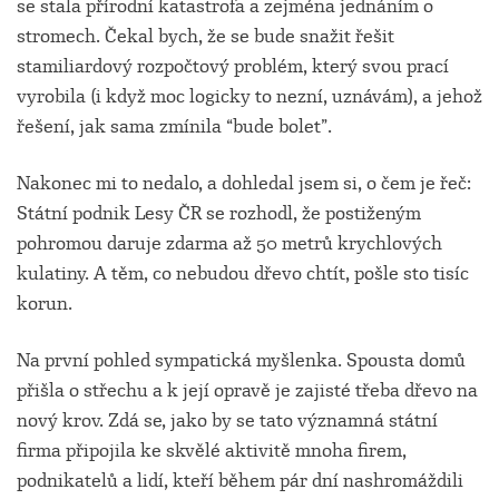
se stala přírodní katastrofa a zejména jednáním o
stromech. Čekal bych, že se bude snažit řešit
stamiliardový rozpočtový problém, který svou prací
vyrobila (i když moc logicky to nezní, uznávám), a jehož
řešení, jak sama zmínila “bude bolet”.
Nakonec mi to nedalo, a dohledal jsem si, o čem je řeč:
Státní podnik Lesy ČR se rozhodl, že postiženým
pohromou daruje zdarma až 50 metrů krychlových
kulatiny. A těm, co nebudou dřevo chtít, pošle sto tisíc
korun.
Na první pohled sympatická myšlenka. Spousta domů
přišla o střechu a k její opravě je zajisté třeba dřevo na
nový krov. Zdá se, jako by se tato významná státní
firma připojila ke skvělé aktivitě mnoha firem,
podnikatelů a lidí, kteří během pár dní nashromáždili