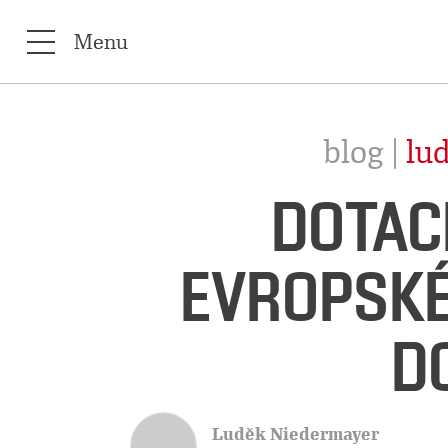
Menu
blog |
lu
DOTAC
EVROPSKÉ
D
Luděk Niedermayer