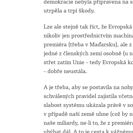
demokracie nebyla připravena na s
utrpěla a trpí škody.
Lze ale stejně tak říct, že Evropsk
nikoliv jen prostřednictvím machi
premiéra (třeba v Maďarsku), ale 
jedné z členských zemí osobně (u ná
střet zatím Unie – tedy Evropská ko
– dobře neustála.
A je třeba, aby se postavila na no
schválených pravidel zajistila včetn
slabost systému ukázala právě v so
v případě naší země uhne (což by n
naše miliardy, ne-li to, že z premi
uhýbat dál. A to je cesta k vážném